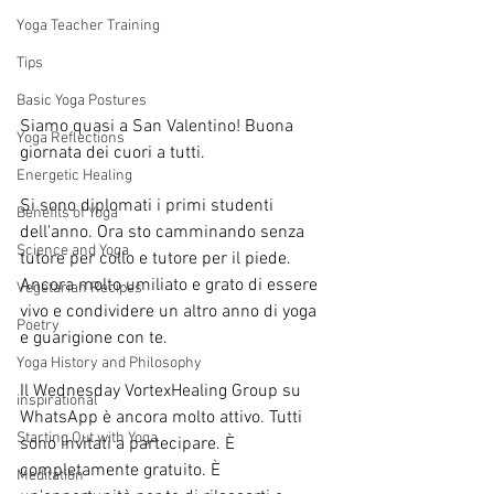
Yoga Teacher Training
Tips
Basic Yoga Postures
Siamo quasi a San Valentino! Buona 
Yoga Reflections
giornata dei cuori a tutti.
Energetic Healing
Si sono diplomati i primi studenti 
Benefits of Yoga
dell'anno. Ora sto camminando senza 
Science and Yoga
tutore per collo e tutore per il piede. 
Ancora molto umiliato e grato di essere 
Vegetarian Recipes
vivo e condividere un altro anno di yoga 
Poetry
e guarigione con te.
Yoga History and Philosophy
Il Wednesday VortexHealing Group su 
inspirational
WhatsApp è ancora molto attivo. Tutti 
Starting Out with Yoga
sono invitati a partecipare. È 
completamente gratuito. È 
Meditation