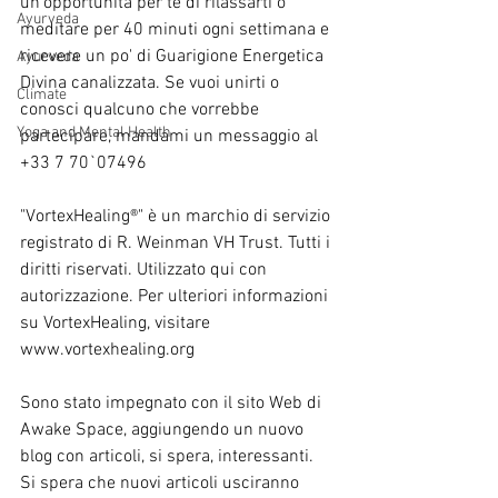
un'opportunità per te di rilassarti o 
Ayurveda
meditare per 40 minuti ogni settimana e 
ricevere un po' di Guarigione Energetica 
Ayurveda
Divina canalizzata. Se vuoi unirti o 
Climate
conosci qualcuno che vorrebbe 
Yoga and Mental Health
partecipare, mandami un messaggio al 
+33 7 70`07496
"VortexHealing®" è un marchio di servizio 
registrato di R. Weinman VH Trust. Tutti i 
diritti riservati. Utilizzato qui con 
autorizzazione. Per ulteriori informazioni 
su VortexHealing, visitare 
www.vortexhealing.org
Sono stato impegnato con il sito Web di 
Awake Space, aggiungendo un nuovo 
blog con articoli, si spera, interessanti. 
Si spera che nuovi articoli usciranno 