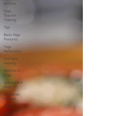
Archive
Yoga
Teacher
Training
Tips
Basic Yoga
Postures
Yoga
Reflections
Energetic
Healing
Benefits of
Yoga
Science and
Yoga
Vegetarian
Recipes
Poetry
Yoga