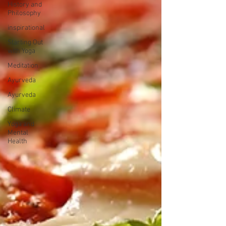
History and
Philosophy
inspirational
Starting Out
with Yoga
Meditation
Ayurveda
Ayurveda
Climate
Yoga and
Mental
Health